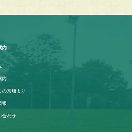
案内
ム
案内
まの茶畑より
情報
い合わせ