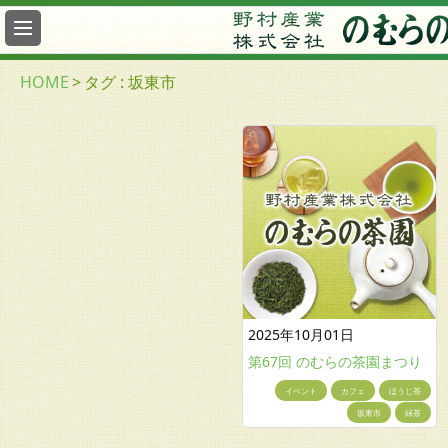
最
新
情
HOME
>
タグ : 坂東市
報
総
合
案
内
2025年10月01日
第67回 のむらの茶園まつり
イベント
カフェ
ほうじ茶
坂東市
緑茶