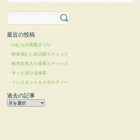
楽
天
市
場
の
最近の投稿
む
ら
のむらの茶園まつり
の
粉末深むし掛川茶スティック
茶
園
粉末玄米入り緑茶スティック
お
サッと溶ける緑茶
問
インスタントルイボスティー
い
合
過去の記事
わ
せ