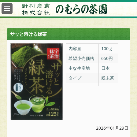
最
新
情
報
サッと溶ける緑茶
総
合
内容量
100ｇ
案
希望小売価格
650円
内
主な生産地
日本
ヤ
タイプ
粉末茶
フ
ー
の
む
ら
の
茶
園
2026年01月29日