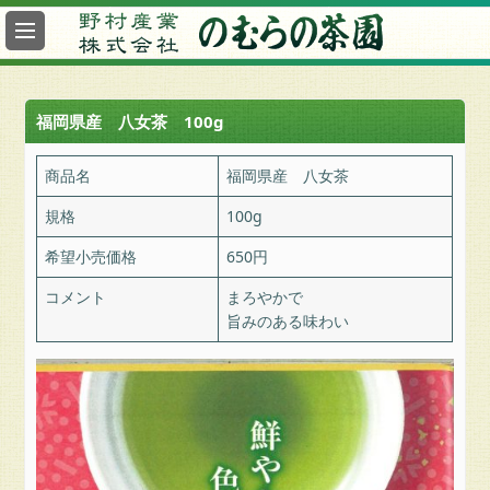
最
新
情
報
福岡県産 八女茶 100g
総
合
商品名
福岡県産 八女茶
案
規格
100g
内
希望小売価格
650円
ヤ
フ
コメント
まろやかで
ー
旨みのある味わい
の
む
ら
の
茶
園