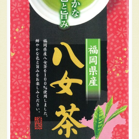
楽
天
市
場
の
む
ら
の
茶
園
お
問
い
合
わ
せ