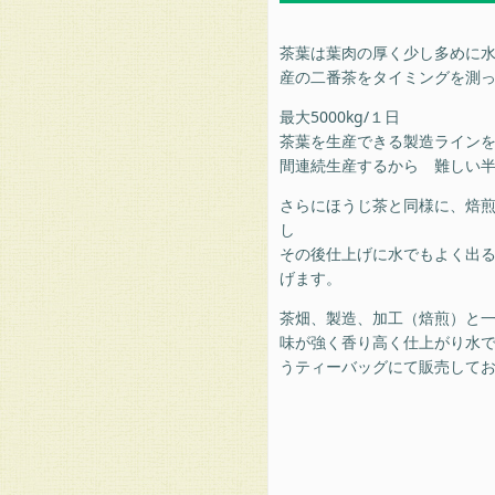
茶葉は葉肉の厚く少し多めに
産の二番茶をタイミングを測
最大5000kg/１日
茶葉を生産できる製造ライン
間連続生産するから 難しい
さらにほうじ茶と同様に、焙
し
その後仕上げに水でもよく出る
げます。
茶畑、製造、加工（焙煎）と
味が強く香り高く仕上がり水
うティーバッグにて販売して