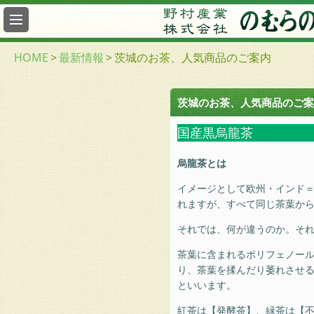
最
新
情
HOME
>
最新情報
>
茨城のお茶、人気商品のご案内
報
総
茨城のお茶、人気商品のご案
合
案
国産黒烏龍茶
内
烏龍茶とは
ヤ
フ
イメージとして欧州・インド
ー
れますが、すべて同じ茶葉か
の
む
それでは、何が違うのか。そ
ら
茶葉に含まれるポリフェノー
の
り、茶葉を揉んだり萎れさせ
茶
といいます。
園
紅茶は【発酵茶】、緑茶は【