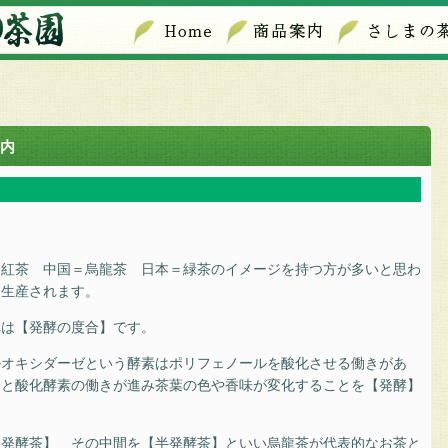
内
＝紅茶 中国＝烏龍茶 日本＝緑茶のイメージを持つ方が多いと思わ
ら生産されます。
れは【発酵の度合】です。
ルオキシダーゼという酵素はポリフェノールを酸化させる働きがあ
ると酸化酵素の働きが進み茶葉の色や香味が変化することを【発酵】
不発酵茶】 その中間を【半発酵茶】といい烏龍茶が代表的なお茶と