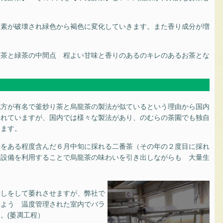
緑素が破壊され緑色から褐色に変化していきます。また香り成分が増
紅茶と緑茶の中間点 程よい甘味と香りのあるのキレのあるお茶とな
地方が有名で釜炒り茶と烏龍茶の製法が似ているという理由から国内
われていますが、国内では様々な製法があり、のむらの茶園でも独自
ります。
分をある程度含んだ６月中旬に採れる二番茶（その年の２度目に採れ
場設備を利用することで烏龍茶の味わいを引き出しながらも 大量生
干しをして萎れさせますが、弊社で
いよう 温度管理された室内でバラ
。(萎凋工程）