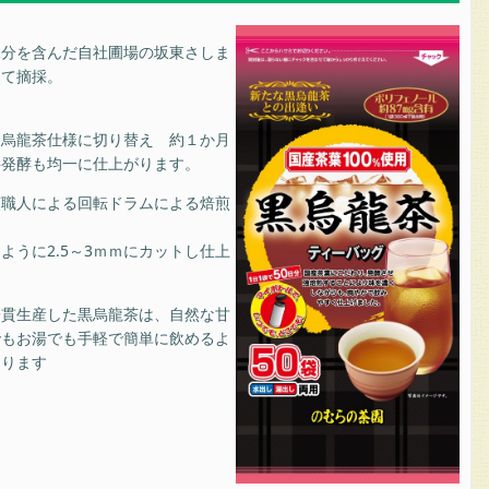
水分を含んだ自社圃場の坂東さしま
って摘採。
を烏龍茶仕様に切り替え 約１か月
半発酵も均一に仕上がります。
煎職人による回転ドラムによる焙煎
ように2.5～3ｍｍにカットし仕上
一貫生産した黒烏龍茶は、自然な甘
でもお湯でも手軽で簡単に飲めるよ
おります