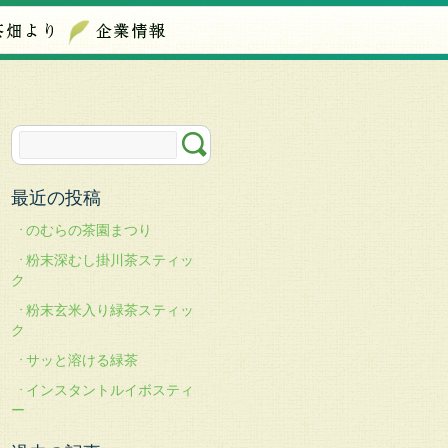
最近の投稿
のむらの茶園まつり
粉末深むし掛川茶スティッ
ク
粉末玄米入り緑茶スティッ
ク
サッと溶ける緑茶
インスタントルイボスティ
ー