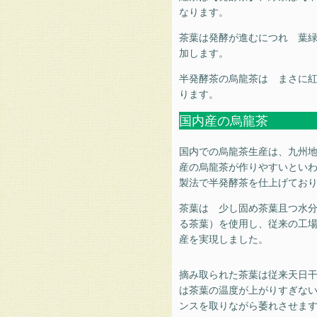
楽
なります。
天
市
茶葉は発酵が進むにつれ 葉
場
加します。
の
む
半発酵茶の烏龍茶は まさに
ら
ります。
の
国内産の烏龍茶
茶
園
国内での烏龍茶生産は、九州
お
産の烏龍茶が作りやすいとい
問
製法で半発酵茶を仕上げてお
い
茶葉は 少し固め茶葉且つ水
合
る茶葉）を使用し、従来の工
わ
産を実現しました。
せ
摘み取られた茶葉は従来天日
は茶葉の温度が上がりすぎな
ンスを取りながら萎れさせます