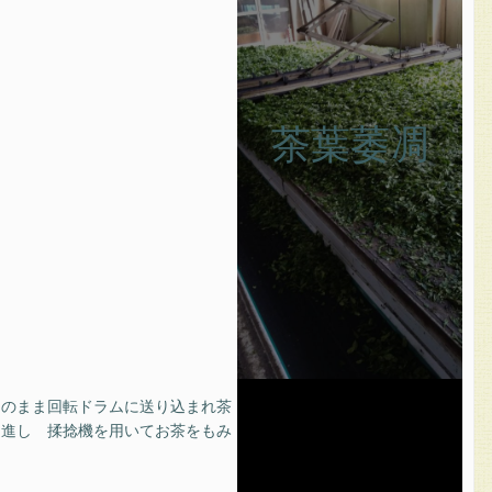
茶葉萎凋
そのまま回転ドラムに送り込まれ茶
促進し 揉捻機を用いてお茶をもみ
。