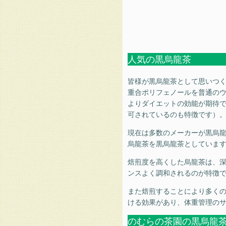
人気の黒烏龍茶
皆様が黒烏龍茶として思いつく
重合ポリフェノールを普通の
よりダイエットの効能が期待
可されているのも特徴です）
現在は多数のメーカーが黒烏
烏龍茶を黒烏龍茶としていま
焙煎度を高くした烏龍茶は、
ンスよく調和されるのが特徴
また焙煎することにより多く
ける効果があり、体重管理の
のむらの茶園の黒烏龍