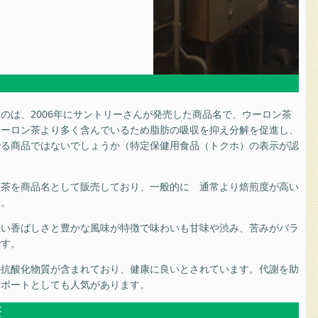
のは、2006年にサントリーさんが発売した商品名で、ウーロン茶
ウーロン茶より多く含んでいるため脂肪の吸収を抑え分解を促進し、
でる商品ではないでしょうか（特定保健用食品（トクホ）の表示が認
。
龍茶を商品名として販売しており、一般的に 通常より焙煎度が高い
す。
深い香ばしさと豊かな風味が特徴で味わいも甘味や渋み、苦みがバラ
です。
の抗酸化物質が含まれており、健康に良いとされています。代謝を助
サポートとしても人気があります。
茶