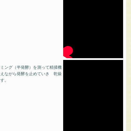
イミング（半発酵）を測って精揉機
整えながら発酵を止めていき 乾燥
ます。