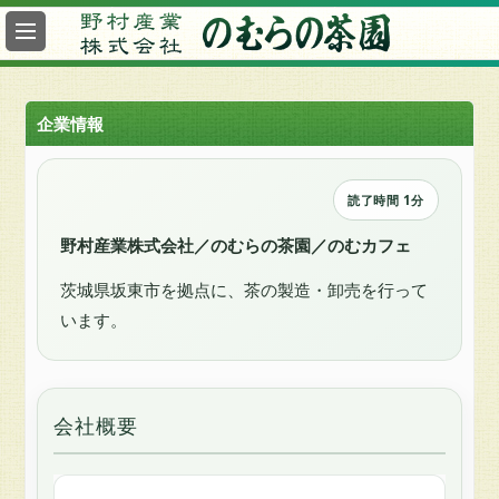
最
新
情
報
企業情報
総
合
案
読了時間 1分
内
野村産業株式会社／のむらの茶園／のむカフェ
ヤ
茨城県坂東市を拠点に、茶の製造・卸売を行って
フ
ー
います。
の
む
ら
の
会社概要
茶
園