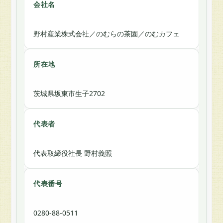
楽
会社名
天
市
場
野村産業株式会社／のむらの茶園／のむカフェ
の
む
所在地
ら
の
茶
茨城県坂東市生子2702
園
お
代表者
問
い
合
代表取締役社長 野村義照
わ
せ
代表番号
0280-88-0511