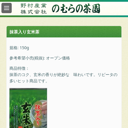
最
新
情
報
抹茶入り玄米茶
総
合
規格: 150g
案
内
参考希望小売(税抜): オープン価格
ヤ
商品特徴：
フ
抹茶のコク、玄米の香りが絶妙な 味わいです。リピータの
ー
多いヒット商品です。
の
む
ら
の
茶
園