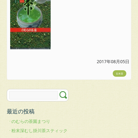
楽
天
市
場
の
む
ら
の
茶
園
2017年08月05日
お
玄米茶
問
い
合
わ
せ
最近の投稿
のむらの茶園まつり
粉末深むし掛川茶スティック