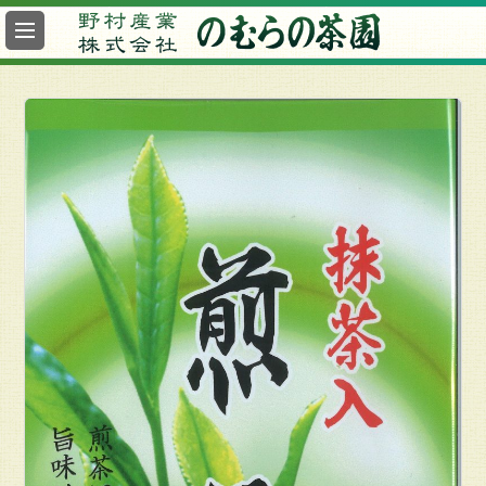
最
新
情
報
総
合
案
内