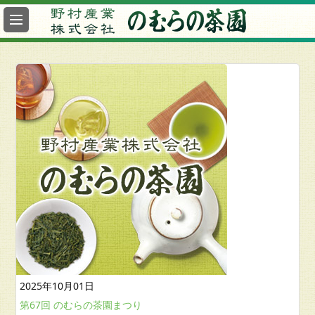
最
新
情
報
総
合
案
内
2025年10月01日
第67回 のむらの茶園まつり