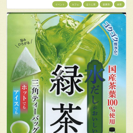
イベント
カフェ
ほうじ茶
坂東市
緑茶