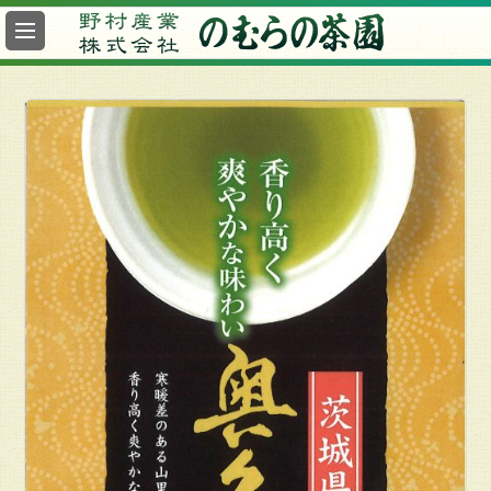
最
新
情
報
総
合
案
内
ヤ
フ
ー
の
む
ら
の
茶
園