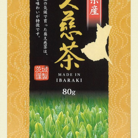
楽
天
市
場
の
む
ら
の
茶
園
お
問
い
合
わ
せ