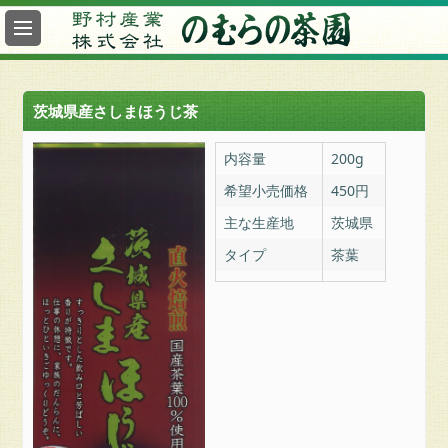
最
新
情
報
茨城県産さしまほうじ茶
総
合
内容量
200g
案
希望小売価格
450円
内
主な生産地
茨城県
ヤ
タイプ
茶葉
フ
ー
の
む
ら
の
茶
園