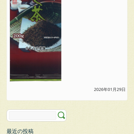
楽
天
市
場
の
む
ら
の
茶
園
お
問
い
合
2026年01月29日
わ
せ
最近の投稿