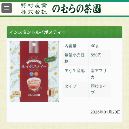
最
新
情
報
インスタントルイボスティー
総
合
内容量
40ｇ
案
希望小売価
550円
内
格
ヤ
主な生産地
南アフリ
フ
カ
ー
タイプ
顆粒タイ
の
プ
む
ら
の
2026年01月29日
茶
園