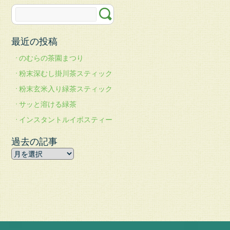
楽
天
市
場
最近の投稿
の
む
のむらの茶園まつり
ら
粉末深むし掛川茶スティック
の
粉末玄米入り緑茶スティック
茶
園
サッと溶ける緑茶
お
インスタントルイボスティー
問
過去の記事
い
合
わ
せ