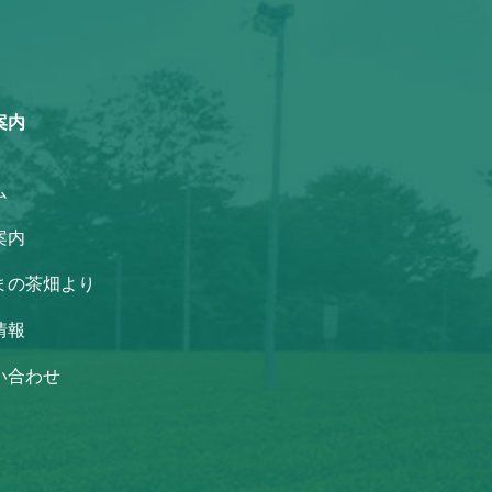
案内
ム
案内
まの茶畑より
情報
い合わせ