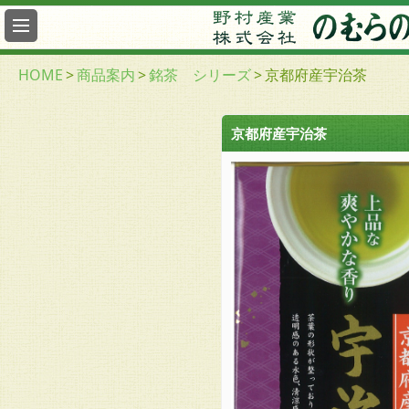
最
新
情
HOME
>
商品案内
>
銘茶 シリーズ
>
京都府産宇治茶
報
総
京都府産宇治茶
合
案
内
ヤ
フ
ー
の
む
ら
の
茶
園