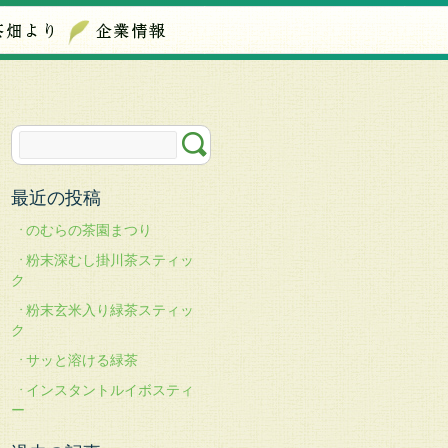
最近の投稿
のむらの茶園まつり
粉末深むし掛川茶スティッ
ク
粉末玄米入り緑茶スティッ
ク
サッと溶ける緑茶
インスタントルイボスティ
ー