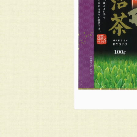
楽
天
市
場
の
む
ら
の
茶
園
お
問
い
合
わ
せ